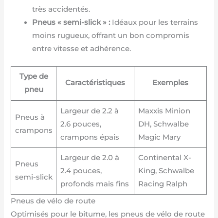
très accidentés.
Pneus « semi-slick » :
Idéaux pour les terrains
moins rugueux, offrant un bon compromis
entre vitesse et adhérence.
Type de
Caractéristiques
Exemples
pneu
Largeur de 2.2 à
Maxxis Minion
Pneus à
2.6 pouces,
DH, Schwalbe
crampons
crampons épais
Magic Mary
Largeur de 2.0 à
Continental X-
Pneus
2.4 pouces,
King, Schwalbe
semi-slick
profonds mais fins
Racing Ralph
Pneus de vélo de route
Optimisés pour le bitume, les pneus de vélo de route