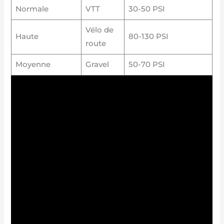
Normale
VTT
30-50 PSI
Vélo de
Haute
80-130 PSI
route
Moyenne
Gravel
50-70 PSI