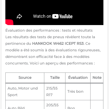
Évaluation des performances : tests et résultats
Les résultats des tests de pneus révèlent toute la
pertinence du
HANKOOK W462 ICEPT RS3
. Ce
modèle a été soumis à des évaluations rigoureuses,
démontrant son efficacité face à des modèles
concurrents. Voici un aperçu des performances :
Source
Taille
Évaluation
Note
Auto, Motor und
215/55
Très bon
Sport
R17
205/55
Auto Bild
Bon