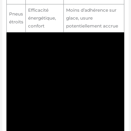
Efficacité
Moins d’adhérence sur
Pneus
énergétique,
glace, usure
étroits
confort
potentiellement accrue