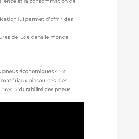
 silence et la consommation de
ation lui permet d’offrir des
itures de luxe dans le monde
s
pneus économiques
sont
es matériaux biosourcés. Ces
iorer la
durabilité des pneus
.