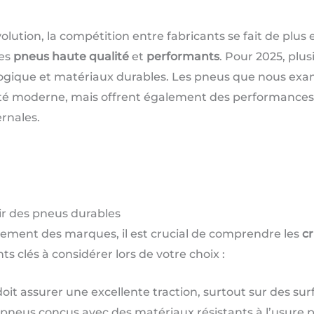
ution, la compétition entre fabricants se fait de plus 
des
pneus haute qualité
et
performants
. Pour 2025, plu
ologique et matériaux durables. Les pneus que nous ex
té moderne, mais offrent également des performances o
ernales.
sir des pneus durables
sement des marques, il est crucial de comprendre les
cr
s clés à considérer lors de votre choix :
it assurer une excellente traction, surtout sur des su
neus conçus avec des matériaux résistants à l’usure po