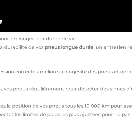
ur prolonger leur durée de vie
la durabilité de vos
pneus longue durée
, un entretien ré
ssion correcte améliore la longévité des pneus et opti
.
 vos pneus régulièrement pour détecter des signes d’u
ez la position de vos pneus tous les 10 000 km pour a
ctez les limites de poids les plus ajustées pour ne pas