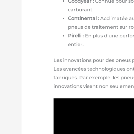
Goodyear :
Connue pour son 
carburant.
Continental :
Acclimatée aux
pneus de traitement sur ro
Pirelli :
En plus d’une perfor
entier.
Les innovations pour des pneus 
Les avancées technologiques ont
fabriqués. Par exemple, les pneus 
innovations visent non seulement