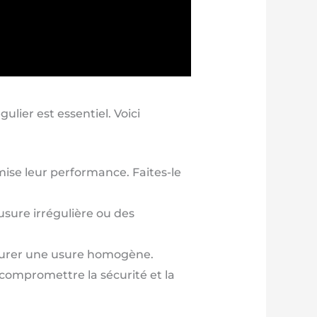
gulier est essentiel. Voici
mise leur performance. Faites-le
sure irrégulière ou des
ssurer une usure homogène.
 compromettre la sécurité et la