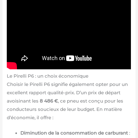
Le Pirelli P6 : un choix économique
Choisir le Pirelli P6 signifie également opter pour un
excellent rapport qualité-prix. D’un prix de départ
avoisinant les
8 486 €
, ce pneu est conçu pour les
conducteurs soucieux de leur budget. En matière
d’économie, il offre :
Diminution de la consommation de carburant
: