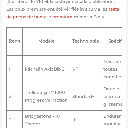
(Standard, IF, VF) et la cible principale d’utilisation.
Les deux premiers ont été vérifiés in situ via les
tests
de pneus de tracteur premium
menés à Blois.
Rang
Modèle
Technologie
Spécifici
Traction
1
Michelin AxioBib 2
VF
toutes
conditions
Double
Trelleborg TM1000
2
Standard+
crampon an
ProgressiveTraction
glissement
Bridgestone VX-
Endurance
3
IF
Tractor
routière