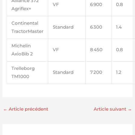
Alliance 372
VF
6 900
0.8
Agriflex+
Continental
Standard
6 300
1.4
TractorMaster
Michelin
VF
8 450
0.8
AxioBib 2
Trelleborg
Standard
7 200
1.2
TM1000
←
Article précédent
Article suivant
→