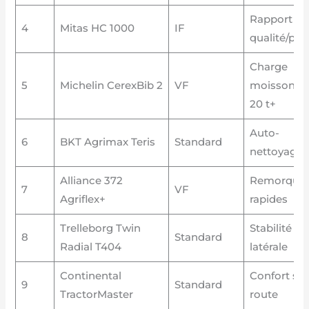
Rapport
4
Mitas HC 1000
IF
qualité/prix
Charge
5
Michelin CerexBib 2
VF
moissonne
20 t+
Auto-
6
BKT Agrimax Teris
Standard
nettoyage
Alliance 372
Remorque
7
VF
Agriflex+
rapides
Trelleborg Twin
Stabilité
8
Standard
Radial T404
latérale
Continental
Confort sur
9
Standard
TractorMaster
route