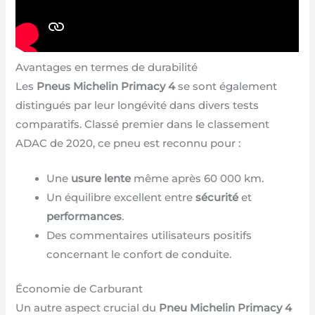
Avantages en termes de durabilité
Les
Pneus Michelin Primacy 4
se sont également
distingués par leur longévité dans divers tests
comparatifs. Classé premier dans le classement
ADAC de 2020, ce pneu est reconnu pour :
Une
usure lente
même après 60 000 km.
Un équilibre excellent entre
sécurité
et
performances
.
Des commentaires utilisateurs positifs
concernant le confort de conduite.
Économie de Carburant
Un autre aspect crucial du
Pneu Michelin Primacy 4