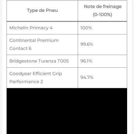
Note de freinage
Type de Pneu
(0-100%)
Michelin Primacy 4
100%
Continental Premium
99.6%
Contact 6
Bridgestone Turanza T005
96.1%
Goodyear Efficient Grip
94.7%
Performance 2