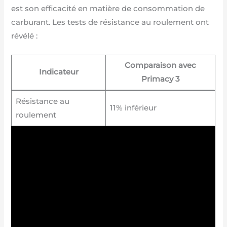
est son efficacité en matière de consommation de
carburant. Les tests de résistance au roulement ont
révélé :
Comparaison avec
Indicateur
Primacy 3
Résistance au
11% inférieur
roulement