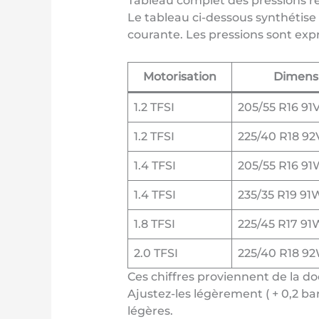
Tableau complet des pressions 
Le tableau ci-dessous synthétise 
courante. Les pressions sont ex
Motorisation
Dimens
1.2 TFSI
205/55 R16 91
1.2 TFSI
225/40 R18 92
1.4 TFSI
205/55 R16 91
1.4 TFSI
235/35 R19 91
1.8 TFSI
225/45 R17 91
2.0 TFSI
225/40 R18 9
Ces chiffres proviennent de la d
Ajustez-les légèrement ( + 0,2 ba
légères.