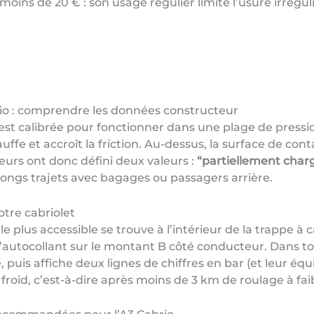
s de 20 € : son usage régulier limite l’usure irréguliè
io : comprendre les données constructeur
 est calibrée pour fonctionner dans une plage de pressi
fe et accroît la friction. Au-dessus, la surface de cont
eurs ont donc défini deux valeurs :
“partiellement char
longs trajets avec bagages ou passagers arrière.
otre cabriolet
le plus accessible se trouve à l’intérieur de la trappe à c
 l’autocollant sur le montant B côté conducteur. Dans t
e, puis affiche deux lignes de chiffres en bar (et leur éq
oid, c’est-à-dire après moins de 3 km de roulage à faib