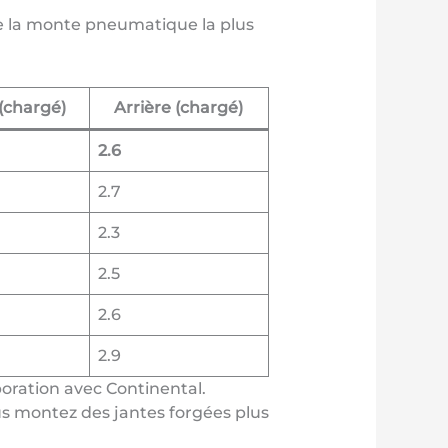
 de la monte pneumatique la plus
(chargé)
Arrière (chargé)
2.6
2.7
2.3
2.5
2.6
2.9
oration avec Continental.
ous montez des jantes forgées plus