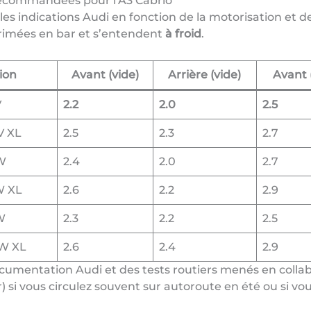
recommandées pour l’A3 Cabrio
les indications Audi en fonction de la motorisation et
primées en bar et s’entendent
à froid
.
ion
Avant (vide)
Arrière (vide)
Avant 
V
2.2
2.0
2.5
V XL
2.5
2.3
2.7
W
2.4
2.0
2.7
W XL
2.6
2.2
2.9
W
2.3
2.2
2.5
2W XL
2.6
2.4
2.9
ocumentation Audi et des tests routiers menés en collab
r) si vous circulez souvent sur autoroute en été ou si v