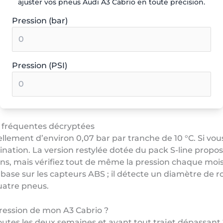
ajuster vos pneus Audi A3 Cabrio en toute précision.
Pression (bar)
Pression (PSI)
ns fréquentes décryptées
llement d’environ 0,07 bar par tranche de 10 °C. Si vous
ination. La version restylée dotée du pack S-line propos
tions, mais vérifiez tout de même la pression chaque moi
 se base sur les capteurs ABS ; il détecte un diamètre de
uatre pneus.
pression de mon A3 Cabrio ?
tes les deux semaines et avant tout trajet dépassant 