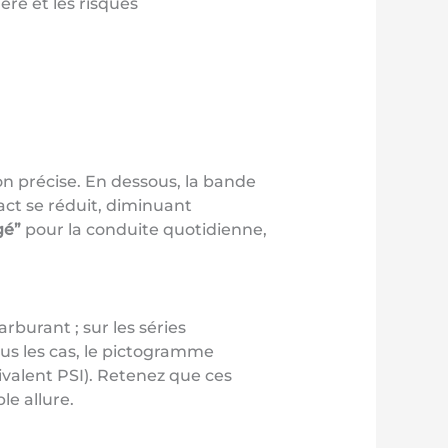
re et les risques
on précise. En dessous, la bande
act se réduit, diminuant
gé”
pour la conduite quotidienne,
arburant ; sur les séries
ous les cas, le pictogramme
uivalent PSI). Retenez que ces
le allure.