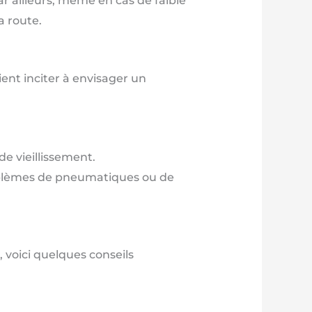
Par ailleurs, même en cas de faible
a route.
ient inciter à envisager un
de vieillissement.
oblèmes de pneumatiques ou de
, voici quelques conseils