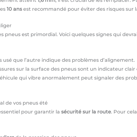
ulement atteint
1,6 mm
, il est crucial de les remplacer. 
les
10 ans
est recommandé pour éviter des risques sur l
liger
ses pneus est primordial. Voici quelques signes qui devra
s usé que l’autre indique des problèmes d’alignement.
issures sur la surface des pneus sont un indicateur clair 
véhicule qui vibre anormalement peut signaler des pr
al de vos pneus été
ssentiel pour garantir la
sécurité sur la route
. Pour cela