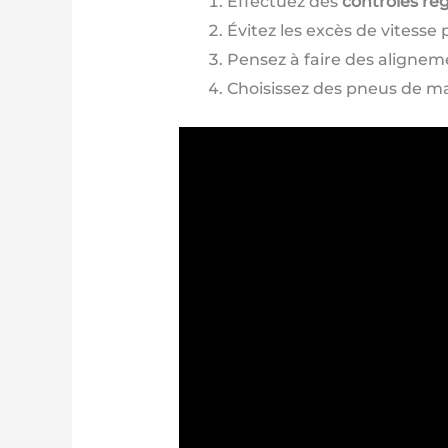
Effectuez des
contrôles rég
Évitez les excès de vitesse
Pensez à faire des alignem
Choisissez des pneus de ma