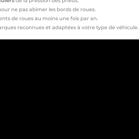
uliers
de la pression des pneus.
 pour ne pas abimer les bords de roues.
ents de roues au moins une fois par an.
rques reconnues et adaptées à votre type de véhicule.