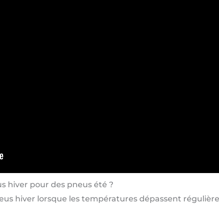
 hiver pour des pneus été ?
pneus hiver lorsque les températures dépassent réguli