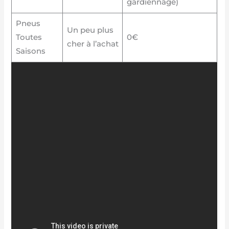
gardiennage)
Pneus
Un peu plus
Toutes
0€
cher à l’achat
Saisons