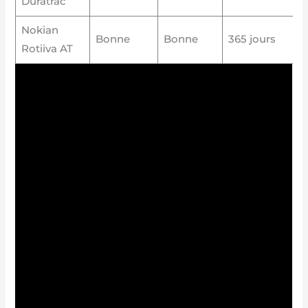
Duratrac
Nokian
Bonne
Bonne
365 jours
Rotiiva AT