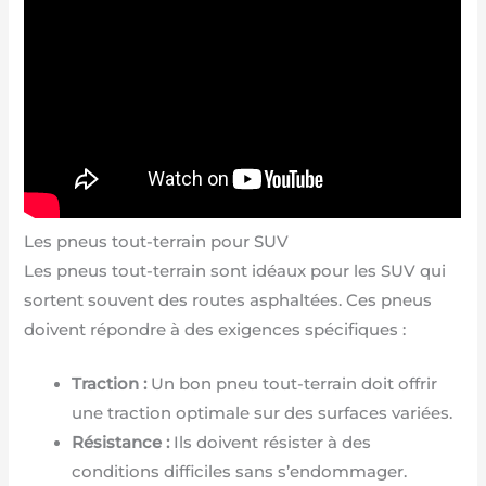
Les pneus tout-terrain pour SUV
Les pneus tout-terrain sont idéaux pour les SUV qui
sortent souvent des routes asphaltées. Ces pneus
doivent répondre à des exigences spécifiques :
Traction :
Un bon pneu tout-terrain doit offrir
une traction optimale sur des surfaces variées.
Résistance :
Ils doivent résister à des
conditions difficiles sans s’endommager.