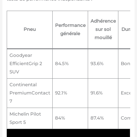
Adhérence
Performance
Pneu
sur sol
Durabi
générale
mouillé
Goodyear
EfficientGrip 2
84.5%
93.6%
Bonne
SUV
Continental
PremiumContact
92.1%
91.6%
Excell
7
Michelin Pilot
84%
87.4%
Correc
Sport 5