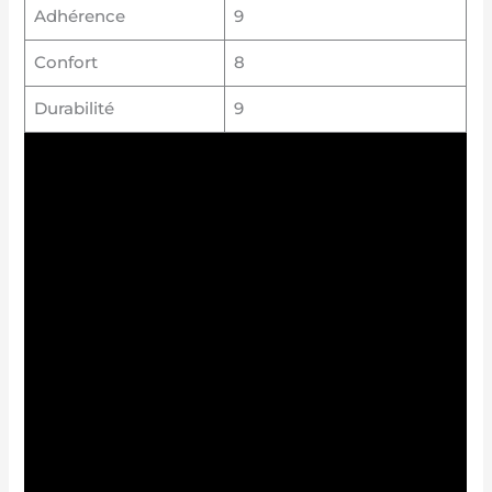
Adhérence
9
Confort
8
Durabilité
9