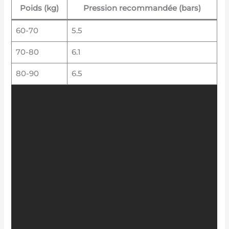
Poids (kg)
Pression recommandée (bars)
60-70
5.5
70-80
6.1
80-90
6.5