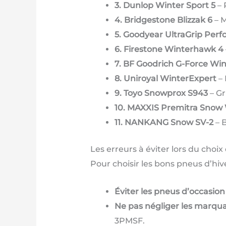
3. Dunlop Winter Sport 5
– 
4. Bridgestone Blizzak 6
– M
5. Goodyear UltraGrip Per
6. Firestone Winterhawk 4
7. BF Goodrich G-Force Win
8. Uniroyal WinterExpert
– 
9. Toyo Snowprox S943
– Gr
10. MAXXIS Premitra Snow
11. NANKANG Snow SV-2
– 
Les erreurs à éviter lors du choix
Pour choisir les bons pneus d’hiver
Éviter les pneus d’occasion 
Ne pas négliger les marqua
3PMSF.