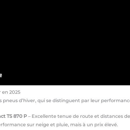
r en 2025
s pneus d’hiver, qui se distinguent par leur performance
act TS 870 P
– Excellente tenue de route et distances de
rformance sur neige et pluie, mais à un prix élevé.