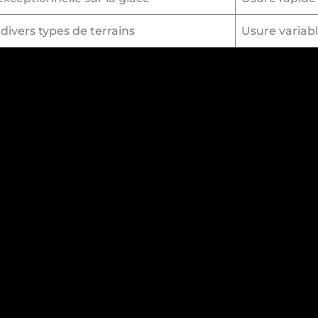
 divers types de terrains
Usure variable