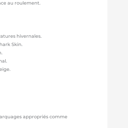
ance au roulement.
atures hivernales.
hark Skin.
n.
al.
eige.
 marquages appropriés comme