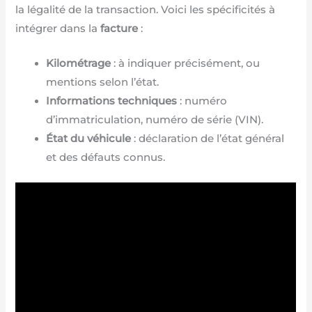
la légalité de la transaction. Voici les spécificités à
intégrer dans la
facture
:
Kilométrage
: à indiquer précisément, ou
mentions selon l’état.
Informations techniques
: numéro
d’immatriculation, numéro de série (VIN).
État du véhicule
: déclaration de l’état général
et des défauts connus.