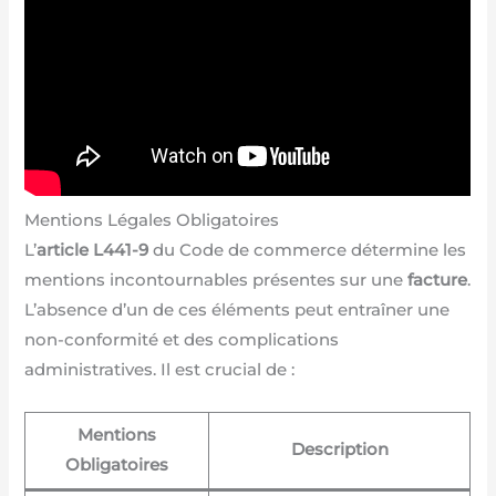
Mentions Légales Obligatoires
L’
article L441-9
du Code de commerce détermine les
mentions incontournables présentes sur une
facture
.
L’absence d’un de ces éléments peut entraîner une
non-conformité et des complications
administratives. Il est crucial de :
Mentions
Description
Obligatoires