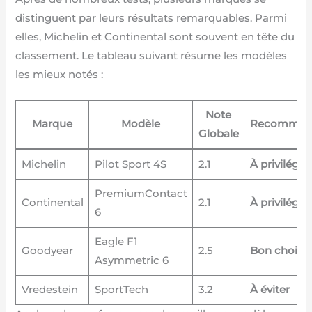
distinguent par leurs résultats remarquables. Parmi
elles, Michelin et Continental sont souvent en tête du
classement. Le tableau suivant résume les modèles
les mieux notés :
Note
Marque
Modèle
Recomman
Globale
Michelin
Pilot Sport 4S
2.1
À privilégier
PremiumContact
Continental
2.1
À privilégier
6
Eagle F1
Goodyear
2.5
Bon choix
Asymmetric 6
Vredestein
SportTech
3.2
À éviter