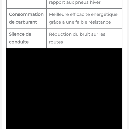
rapport aux pneus hiver
Consommation
Meilleure efficacité énergétique
de carburant
grâce à une faible résistance
Silence de
Réduction du bruit sur les
conduite
routes