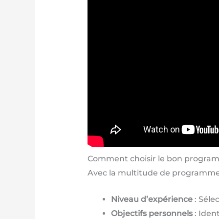
Comment choisir le bon program
Avec la multitude de programmes di
Niveau d’expérience
: Séle
Objectifs personnels
: Ident