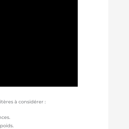
itères à considérer :
nces.
 poids.