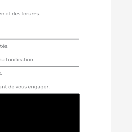
n et des forums.
tés.
u tonification.
.
vant de vous engager.