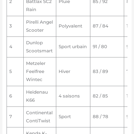
2
Battlax SC2
Pluie
85 / 92
8 
Rain
Pirelli Angel
3
Polyvalent
87 / 84
11 
Scooter
Dunlop
4
Sport urbain
91 / 80
9 
Scootsmart
Metzeler
5
Feelfree
Hiver
83 / 89
7 9
Wintec
Heidenau
6
4 saisons
82 / 85
12 
K66
Continental
7
Sport
88 / 78
9 
ContiTwist
Kenda K-