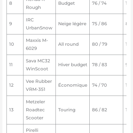
8
Budget
76 / 74
10 
Rough
IRC
9
Neige légère
75 / 86
8 
UrbanSnow
Maxxis M-
10
All round
80 / 79
11 
6029
Sava MC32
11
Hiver budget
78 / 83
9 2
WinScoot
Vee Rubber
12
Économique
74 / 70
10 
VRM-351
Metzeler
13
Roadtec
Touring
86 / 82
11 
Scooter
Pirelli