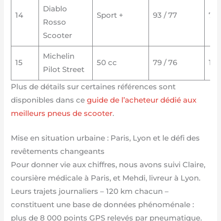
Diablo
14
Sport +
93 / 77
7 5
Rosso
Scooter
Michelin
15
50 cc
79 / 76
12 
Pilot Street
Plus de détails sur certaines références sont
disponibles dans ce
guide de l’acheteur dédié aux
meilleurs pneus de scooter
.
Mise en situation urbaine : Paris, Lyon et le défi des
revêtements changeants
Pour donner vie aux chiffres, nous avons suivi Claire,
coursière médicale à Paris, et Mehdi, livreur à Lyon.
Leurs trajets journaliers – 120 km chacun –
constituent une base de données phénoménale :
plus de 8 000 points GPS relevés par pneumatique.