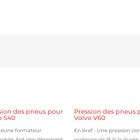
sion des pneus pour
Pression des pneus 
o S40
Volvo V60
 jeune formateur
En bref • Une pression co
obile, fait régulièrement
prolonge de 15 % la durée 