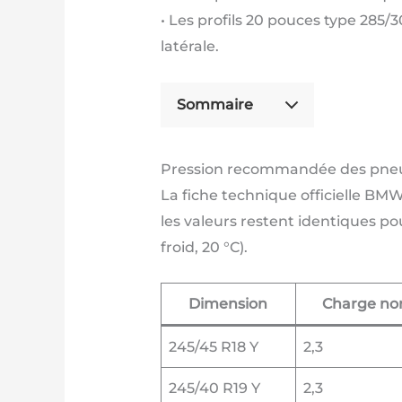
• Les profils 20 pouces type 285/
latérale.
Sommaire
Pression recommandée des pneus
La fiche technique officielle BMW
les valeurs restent identiques 
froid, 20 °C).
Dimension
Charge no
245/45 R18 Y
2,3
245/40 R19 Y
2,3