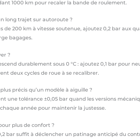
dant 1000 km pour recaler la bande de roulement.
un long trajet sur autoroute ?
s de 200 km à vitesse soutenue, ajoutez 0,2 bar aux q
arge bagages.
ver ?
end durablement sous 0 °C : ajoutez 0,1 bar pour neutra
t deux cycles de roue à se recalibrer.
lus précis qu’un modèle à aiguille ?
nt une tolérance ±0,05 bar quand les versions mécaniq
le chaque année pour maintenir la justesse.
pour plus de confort ?
0,2 bar suffit à déclencher un patinage anticipé du contr