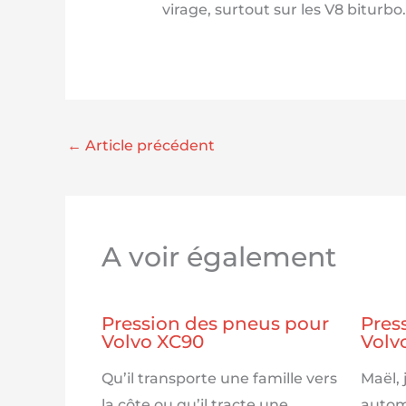
virage, surtout sur les V8 biturbo.
←
Article précédent
A voir également
Pression des pneus pour
Pres
Volvo XC90
Volv
Qu’il transporte une famille vers
Maël,
la côte ou qu’il tracte une
autom