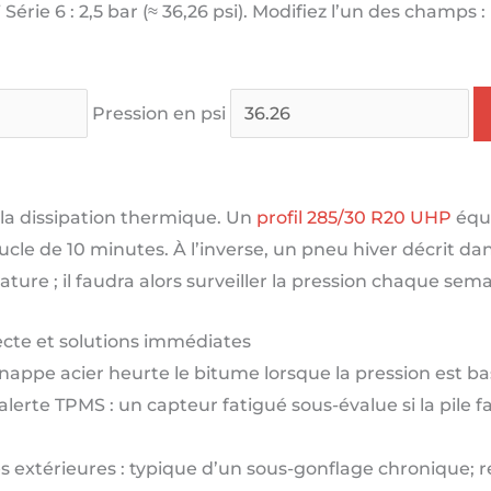
érie 6 :
2,5 bar (≈ 36,26 psi)
. Modifiez l’un des champs : 
Pression en psi
 la dissipation thermique. Un
profil 285/30 R20 UHP
équi
le de 10 minutes. À l’inverse, un pneu hiver décrit da
ure ; il faudra alors surveiller la pression chaque sema
recte et solutions immédiates
a nappe acier heurte le bitume lorsque la pression est ba
rte TPMS : un capteur fatigué sous-évalue si la pile fa
es extérieures : typique d’un sous-gonflage chronique; re