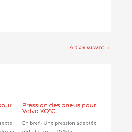
Article suivant
→
pour
Pression des pneus pour
Volvo XC60
rrecte
En bref • Une pression adaptée
de vie
réduit jusqu’à 10 % la