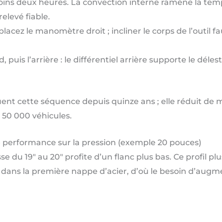
moins deux heures. La convection interne ramène la temp
elevé fiable.
placez le manomètre droit ; incliner le corps de l’outil f
d, puis l’arrière : le différentiel arrière supporte le dé
nt cette séquence depuis quinze ans ; elle réduit de mo
 50 000 véhicules.
performance sur la pression (exemple 20 pouces)
 du 19ʺ au 20ʺ profite d’un flanc plus bas. Ce profil plus
e dans la première nappe d’acier, d’où le besoin d’augme