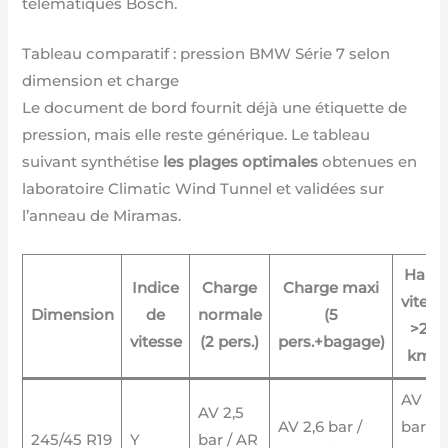
télématiques Bosch.
Tableau comparatif : pression BMW Série 7 selon
dimension et charge
Le document de bord fournit déjà une étiquette de
pression, mais elle reste générique. Le tableau
suivant synthétise
les plages optimales
obtenues en
laboratoire Climatic Wind Tunnel et validées sur
l’anneau de Miramas.
Haut
Indice
Charge
Charge maxi
vitess
Dimension
de
normale
(5
>210
vitesse
(2 pers.)
pers.+bagage)
km/h
AV 2,7
AV 2,5
AV 2,6 bar /
bar /
245/45 R19
Y
bar / AR