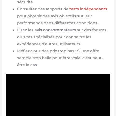
sécurité.
Consultez des rapports de
tests indépendants
pour obtenir des avis objectifs sur leur
performance dans différentes conditions.
Lisez les
avis consommateurs
sur des forums
ou sites spécialisés pour connaître les
expériences d’autres utilisateurs.
Méfiez-vous des prix trop bas : Si une offre
semble trop belle pour être vraie, c’est peut-
être le cas.