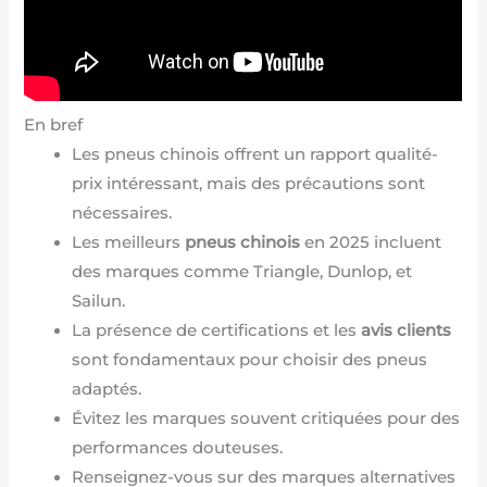
En bref
Les pneus chinois offrent un rapport qualité-
prix intéressant, mais des précautions sont
nécessaires.
Les meilleurs
pneus chinois
en 2025 incluent
des marques comme Triangle, Dunlop, et
Sailun.
La présence de certifications et les
avis clients
sont fondamentaux pour choisir des pneus
adaptés.
Évitez les marques souvent critiquées pour des
performances douteuses.
Renseignez-vous sur des marques alternatives