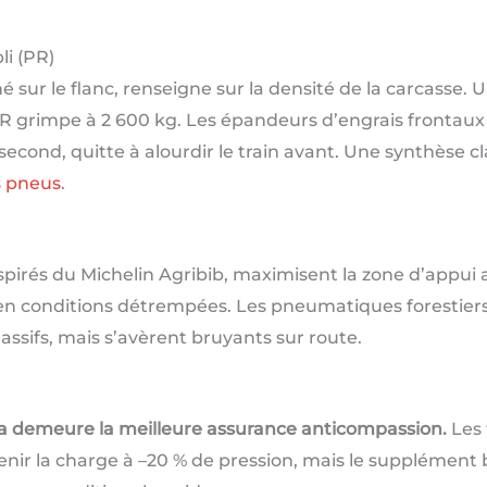
li (PR)
né sur le flanc, renseigne sur la densité de la carcasse
 PR grimpe à 2 600 kg. Les épandeurs d’engrais frontaux
econd, quitte à alourdir le train avant. Une synthèse cla
s pneus
.
nspirés du Michelin Agribib, maximisent la zone d’appui a
n conditions détrempées. Les pneumatiques forestiers 
sifs, mais s’avèrent bruyants sur route.
kPa demeure la meilleure assurance anticompassion.
Les 
nir la charge à –20 % de pression, mais le supplément b