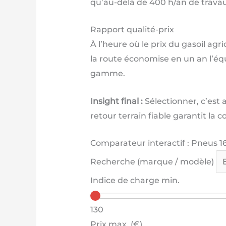
qu’au-delà de 400 h/an de trava
Rapport qualité-prix
À l’heure où le prix du gasoil ag
la route économise en un an l’éq
gamme.
Insight final :
Sélectionner, c’est 
retour terrain fiable garantit la
Comparateur interactif : Pneus 1
Recherche (marque / modèle)
Indice de charge min.
130
Prix max. (€)