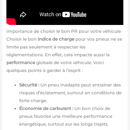
Importance de choisir le bon PR pour votre véhicule
Choisir le bon
indice de charge
pour vos pneus ne se
limite pas seulement à respecter les
réglementations. En effet, cela impacte aussi la
performance
globale de votre véhicule. Voici
quelques points à garder à l’esprit :
Sécurité :
Un pneu inadapté peut entraîner des
risques d’éclatement, surtout en conditions de
forte charge.
Économie de carburant :
Un bon choix de
pneus favorise une meilleure performance
énergétique, surtout sur les longs trajets.