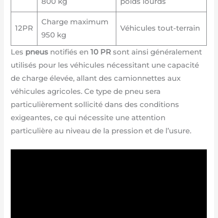
800 kg
poids lourds
Charge maximum
12PR
Véhicules tout-terrain
950 kg
Les
pneus
notifiés en
10 PR
sont ainsi généralement
utilisés pour les véhicules nécessitant une capacité
de charge élevée, allant des camionnettes aux
véhicules agricoles. Ce type de pneu sera
particulièrement sollicité dans des conditions
exigeantes, ce qui nécessite une attention
particulière au niveau de la pression et de l’usure.