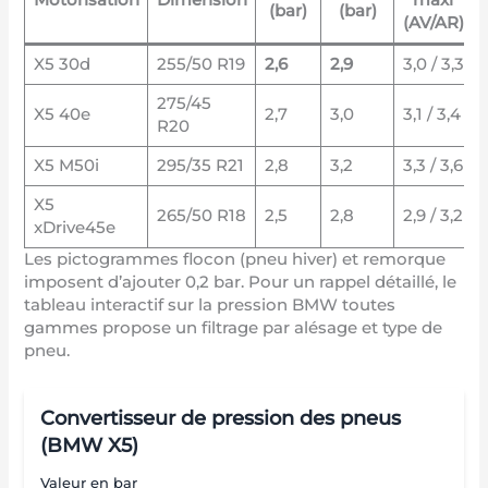
(bar)
(bar)
(AV/AR)
X5 30d
255/50 R19
2,6
2,9
3,0 / 3,3
275/45
X5 40e
2,7
3,0
3,1 / 3,4
R20
X5 M50i
295/35 R21
2,8
3,2
3,3 / 3,6
X5
265/50 R18
2,5
2,8
2,9 / 3,2
xDrive45e
Les pictogrammes flocon (pneu hiver) et remorque
imposent d’ajouter 0,2 bar. Pour un rappel détaillé, le
tableau interactif sur
la pression BMW toutes
gammes
propose un filtrage par alésage et type de
pneu.
Convertisseur de pression des pneus
(BMW X5)
Valeur en bar